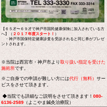
【６５才〜６９才で神戸市国民健康保険に加入されている方
へ】（
２０１７年度スタート！
）
・神戸市国保特定健康診査を受診されると同じ券がプレゼ
ントされます。
※当院は
西宮市・神戸市より
取り扱い指
定を受けた
施術所
です。
※ご自身での申請が難しい方には
代行（無料）
サー
ビスをさせて頂きます。
◆当院でも詳細なご説明をさせて頂きます！
080-
6136-2589
（よこやま鍼灸治療院）