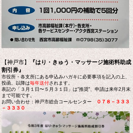
【神戸市】
『はり・きゅう・マッサージ施術料助成
割引券』
市役所・各支所にある申込みハガキに必要事項を記入の上、
投函。以降は
毎年送付
されます
。
表記の「３月１日〜５月３１日」は”推奨”、申請は来年2月末
まで可能です。
お問い合わせ：神戸市総合コールセンター
０７８－３３３
－３３３０