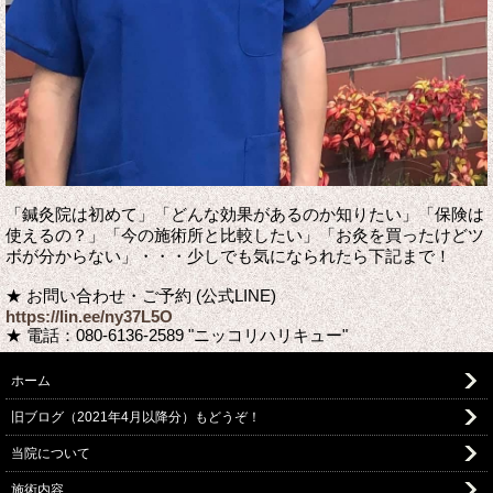
「鍼灸院は初めて」「どんな効果があるのか知りたい」「保険は
使えるの？」「今の施術所と比較したい」「お灸を買ったけどツ
ボが分からない」・・・少しでも気になられたら下記まで！
★ お問い合わせ・ご予約 (公式LINE)
https://lin.ee/ny37L5O
★ 電話：080-6136-2589 "ニッコリハリキュー"
ホーム
旧ブログ（2021年4月以降分）もどうぞ！
当院について
施術内容